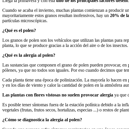
Llega la primavera y con ella
uno de los principales factores desenc
Cuando se acaba el invierno, muchas plantas comienzan a producir una
mayoritariamente estos granos resultan inofensivos, hay un
20% de la
partículas microscópicas.
¿Qué es el polen?
Los granos de polen son los vehículos que utilizan las plantas para rep
planta, lo que se produce gracias a la acción del aire o de los insectos.
¿Qué es la alergia al polen?
Las sustancias que componen el grano de polen pueden provocar, en p
pólenes, ya que no todos son iguales. Por eso cuando decimos que tene
Cada planta tiene una época de polinización. La mayoría lo hacen en pr
y en los días de viento y calor la cantidad de polen en la atmósfera 
Las plantas con flores vistosas no suelen provocar alergia
ya que d
Es posible tener síntomas fuera de la estación polínica debido a la i
vegetales (frutas, frutos secos, hortalizas, especias ...) o restos de plant
¿Cómo se diagnostica la alergia al polen?