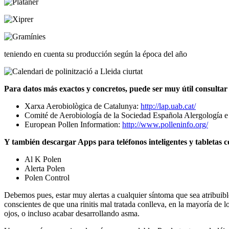
teniendo en cuenta su producción según la época del año
Para datos más exactos y concretos, puede ser muy útil consultar l
Xarxa Aerobiològica de Catalunya:
http://lap.uab.cat/
Comité de Aerobiología de la Sociedad Española Alergología e
European Pollen Information:
http://www.polleninfo.org/
Y también descargar Apps para teléfonos inteligentes y tabletas 
Al K Polen
Alerta Polen
Polen Control
Debemos pues, estar muy alertas a cualquier síntoma que sea atribuibl
conscientes de que una rinitis mal tratada conlleva, en la mayoría de l
ojos, o incluso acabar desarrollando asma.