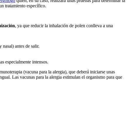
lergólogo
quien, en su caso, realizará unas pruebas para determinar la
un tratamiento específico.
nización
, ya que reducir la inhalación de polen conlleva a una
 nasal) antes de salir.
s especialmente intensos.
munoterapia (vacuna para la alergia), que deberá iniciarse unas
lingual. Las vacunas para la alergia estimulan el organismo para que