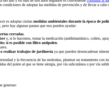
ta del año y en más de dos años seguidos es conveniente
consultar al a
en condiciones de adoptar las medidas de prevención y de llevar a cabo 
cer es adoptar ciertas
medidas ambientales durante la época de poli
le, pero hay algunas pautas que nos pueden ayudar:
ertas cerradas
.
ibre
y, si lo hacemos, tomar la medicación (antihistamínico, colirio, spray
o; si es posible con filtro antipolen
.
ares.
o realizar trabajos de jardinería
ya que pueden desencadenar síntoma
ensidad y la frecuencia de las molestias, plantear un tratamiento con in
idas del polen al que se tiene alergia, por vía subcutánea o por vía sub
ue generan: