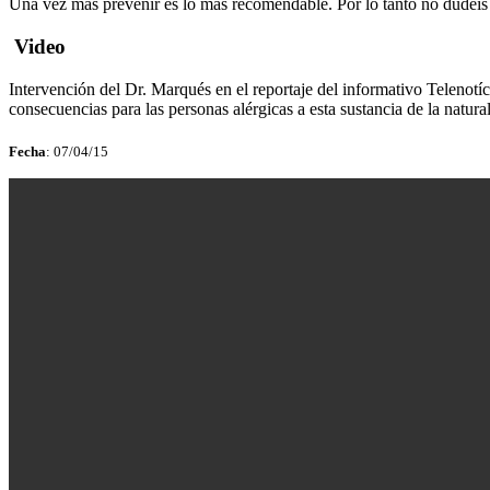
Una vez más prevenir es lo más recomendable. Por lo tanto no dudéi
Video
Intervención del Dr. Marqués en el reportaje del informativo Telenotí
consecuencias para las personas alérgicas a esta sustancia de la natura
Fecha
: 07/04/15