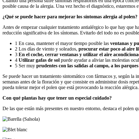
Cuando una persona sufre síntomas respiratorios en una época concre
posible causa de la alergia. Una vez hecho el diagnóstico, estaremos 
¿Qué se puede hacer para mejorar los síntomas alergia al polen?
Antes de empezar cualquier tratamiento antialérgico lo que hay que ha
reducción significativa de los síntomas. Evitarlo del todo no es posib
1
En casa, mantener el mayor tiempo posible las
ventanas y pu
2
Los días de viento y soleados,
procurar estar poco al aire l
3
En el coche, cerrar ventanas y utilizar el aire acondicionad
4
Utilizar gafas de sol
puede ayudar a aliviar las molestias ocul
5
Ser muy
prudentes con las salidas al campo, a los parques 
Se puede hacer un tratamiento sintomático con fármacos y, según la int
semanas antes de la floración y que consiste en administrar dosis repet
pueda tolerar mejor el polen que está provocando la reacción alérgica.
Con qué plantas hay que tener un especial cuidado?
De las que están más presentes en nuestro entorno, destaca el polen q