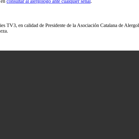
s en
consultar al alergólogo ante cualquier señal
.
cies TV3, en calidad de Presidente de la Asociación Catalana de Alergol
leza.