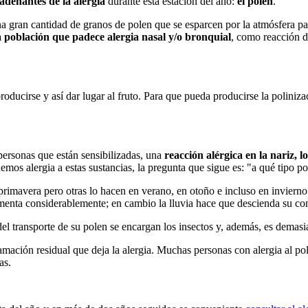
adenantes de la alergia
durante esta estación del año:
el polen
.
 gran cantidad de granos de polen que se esparcen por la atmósfera pa
 población que padece alergia nasal y/o bronquial
, como reacción de
roducirse y así dar lugar al fruto. Para que pueda producirse la poliniza
ersonas que están sensibilizadas, una
reacción alérgica en la nariz, l
mos alergia a estas sustancias, la pregunta que sigue es: "a qué tipo p
imavera pero otras lo hacen en verano, en otoño e incluso en invierno. 
aumenta considerablemente; en cambio la lluvia hace que descienda su co
el transporte de su polen se encargan los insectos y, además, es demasia
nflamación residual que deja la alergia. Muchas personas con alergia al
as.