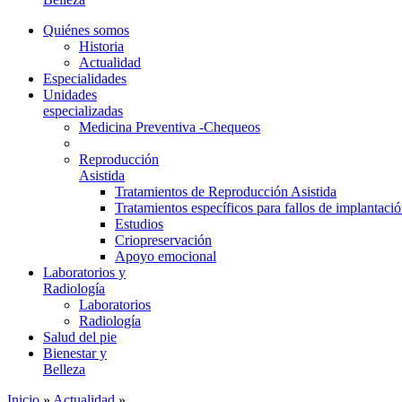
Quiénes somos
Historia
Actualidad
Especialidades
Unidades
especializadas
Medicina Preventiva -Chequeos
Reproducción
Asistida
Tratamientos de Reproducción Asistida
Tratamientos específicos para fallos de implantaci
Estudios
Criopreservación
Apoyo emocional
Laboratorios y
Radiología
Laboratorios
Radiología
Salud del pie
Bienestar y
Belleza
Inicio
»
Actualidad
»