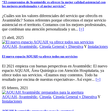
“El compromiso de Avantmèdic es ofrecer la mejor calidad asistencial con
los mejores profesionales y el mejor servicio”
¿Cuáles son los valores diferenciales del servicio que ofrecéis en
Avantmèdic? Somos referentes porque ofrecemos el mejor servicio
asistencial en el territorio. Contamos con los mejores profesionales,
que combinan una atención personalizada y un...
[+]
15 abril, 2025
AQUAH
,
Avantmèdic
,
Cirugía General y Digestiva
Y
Instalaciones
El nuevo espacio AQUAH ya ofrece todos sus servicios
El 2021 empieza con buenas perspectivas en Avantmèdic: El nuevo
espacio AQUAH, Área Quirúrgica con Atención Hospitalaria, ya
ofrece todos sus servicios. «Estamos muy contentos. Todo ha
resultado por encima de nuestras expectativas». Así expre...
[+]
05 febrero, 2021
AQUAH
,
Avantmèdic
,
Cirugía
,
Cirugía General y Digestiva
Y
Instalaciones
AQUAH Avantmèdic ¡preparados para la apertura!