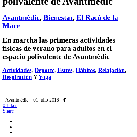
polivalente de Avantmèdic
Avantmèdic
,
Bienestar
,
El Racó de la
Mare
En marcha las primeras actividades
físicas de verano para adultos en el
espacio polivalente de Avantmèdic
Actividades
,
Deporte
,
Estrés
,
Hábitos
,
Relajación
,
Respiración
Y
Yoga
Avantmèdic
01 julio 2016
4'
0
Likes
Share