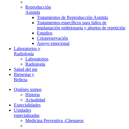
Reproducción
Asistida
Tratamientos de Reproducción Asistida
Tratamientos específicos para fallos de
implantación embrionaria y abortos de repetición
Estudios
Criopreservación
Apoyo emocional
Laboratorios y
Radiología
Laboratorios
Radiología
Salud del pie
Bienestar y
Belleza
Quiénes somos
Historia
Actualidad
Especialidades
Unidades
especializadas
Medicina Preventiva -Chequeos