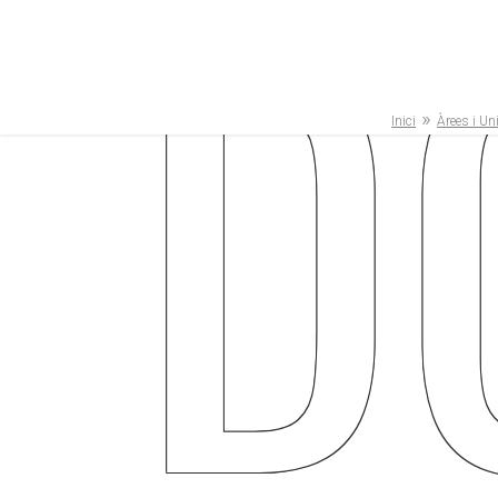
D
»
Inici
Àrees i Un