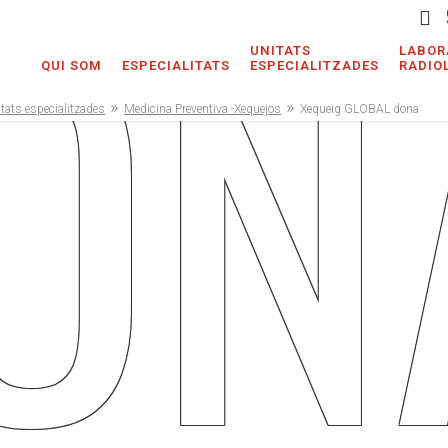
ON
UNITATS
LABOR
QUI SOM
ESPECIALITATS
ESPECIALITZADES
RADIO
»
»
itats especialitzades
Medicina Preventiva -Xequejos
Xequeig GLOBAL dona