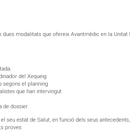
s dues modalitats que ofereix Avantmèdic en la Unitat
tada.
dinador del Xequeig.
es segons el planning.
listes que han intervingut.
a de dossier.
 seu estat de Salut, en funció dels seus antecedents, f
ts proves: